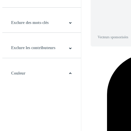
Horizontal
Verticale
Carré
Panoramique
Exclure des mots-clés
Vecteurs sponsorisées
Exclure les contributeurs
Couleur