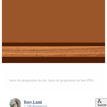
barre de progression du jeu, barre de progression en bois PNG Pro
Rosy Lumi
Suivre
2 298 Ressources