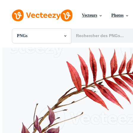
Vecteurs
Photos
PNGs
Toutes Images
Photos
PNGs
PSDs
SVGs
Modèles
Vecteurs
Vidéos
Motion graphics
Images Éditoriales
Événements Éditoriaux