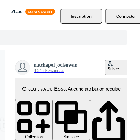
Plans
Inscription
Connecter
natchapol joolsuwan
Suivre
8 543 Ressources
Gratuit avec Essai
Aucune attribution requise
Collection
Similaire