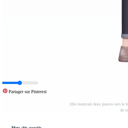
Partager sur Pinterest
fille montrant deux pouces vers le h
de r
Mots-clés associés