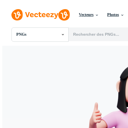
Vecteurs
Photos
PNGs
Toutes Images
Photos
PNGs
PSDs
SVGs
Modèles
Vecteurs
Vidéos
Motion graphics
Images Éditoriales
Événements Éditoriaux