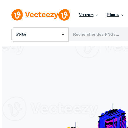
Vecteurs
Photos
PNGs
Toutes Images
Photos
PNGs
PSDs
SVGs
Modèles
Vecteurs
Vidéos
Motion graphics
Images Éditoriales
Événements Éditoriaux