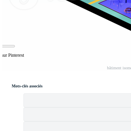
 sur Pinterest
bâtiment isomé
Mots-clés associés