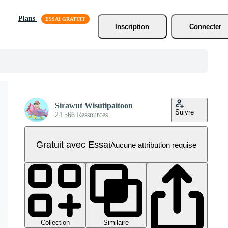
Plans
Inscription
Connecter
Sirawut Wisutipaitoon
Suivre
24 566 Ressources
Gratuit avec Essai
Aucune attribution requise
Collection
Similaire