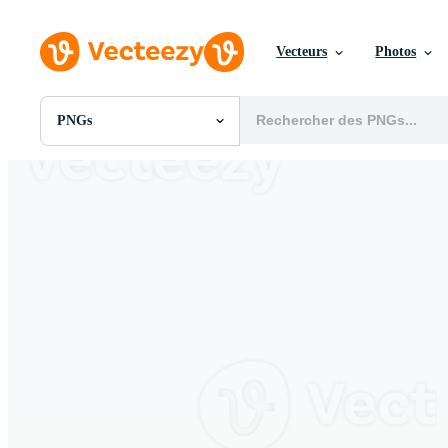
Vecteurs
Photos
PNGs
Toutes Images
Photos
PNGs
PSDs
SVGs
Modèles
Vecteurs
Vidéos
Motion graphics
Images Éditoriales
Événements Éditoriaux