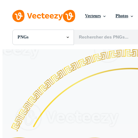
Vecteurs
Photos
PNGs
Toutes Images
Photos
PNGs
PSDs
SVGs
Modèles
Vecteurs
Vidéos
Motion graphics
Images Éditoriales
Événements Éditoriaux