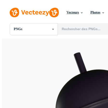
Vecteurs
Photos
PNGs
Toutes Images
Photos
PNGs
PSDs
SVGs
Modèles
Vecteurs
Vidéos
Motion graphics
Images Éditoriales
Événements Éditoriaux