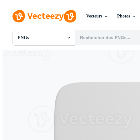
Vecteurs
Photos
PNGs
Toutes Images
Photos
PNGs
PSDs
SVGs
Modèles
Vecteurs
Vidéos
Motion graphics
Images Éditoriales
Événements Éditoriaux