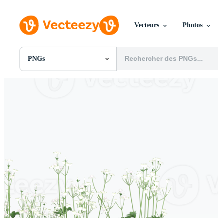
Vecteurs
Photos
PNGs
Toutes Images
Photos
PNGs
PSDs
SVGs
Modèles
Vecteurs
Vidéos
Motion graphics
Images Éditoriales
Événements Éditoriaux