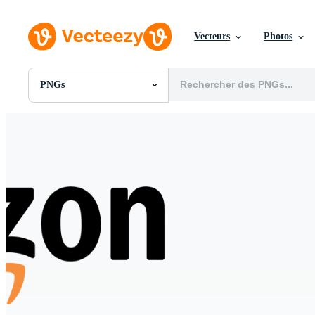
Vecteurs
Photos
PNGs
Toutes Images
Photos
PNGs
PSDs
SVGs
Modèles
Vecteurs
Vidéos
Motion graphics
Images Éditoriales
Événements Éditoriaux