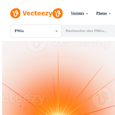
Vecteurs
Photos
PNGs
Toutes Images
Photos
PNGs
PSDs
SVGs
Modèles
Vecteurs
Vidéos
Motion graphics
Images Éditoriales
Événements Éditoriaux