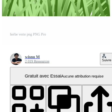
herbe verte png PNG Pro
wisnu M
Suivre
2 019 Ressources
Gratuit avec Essai
Aucune attribution requise