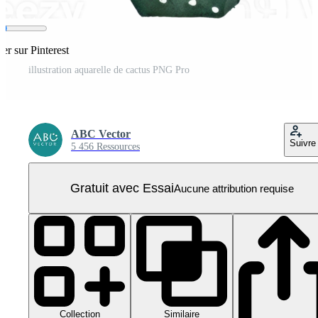
er sur Pinterest
illustration aquarelle de cactus PNG Pro
ABC Vector
Suivre
5 456 Ressources
Gratuit avec Essai
Aucune attribution requise
Collection
Similaire