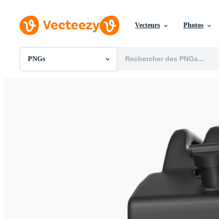
Vecteurs
Photos
PNGs
Toutes Images
Photos
PNGs
PSDs
SVGs
Modèles
Vecteurs
Vidéos
Motion graphics
Images Éditoriales
Événements Éditoriaux