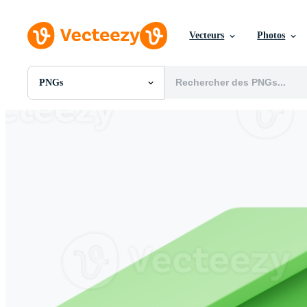
Vecteurs
Photos
PNGs
Toutes Images
Photos
PNGs
PSDs
SVGs
Modèles
Vecteurs
Vidéos
Motion graphics
Images Éditoriales
Événements Éditoriaux