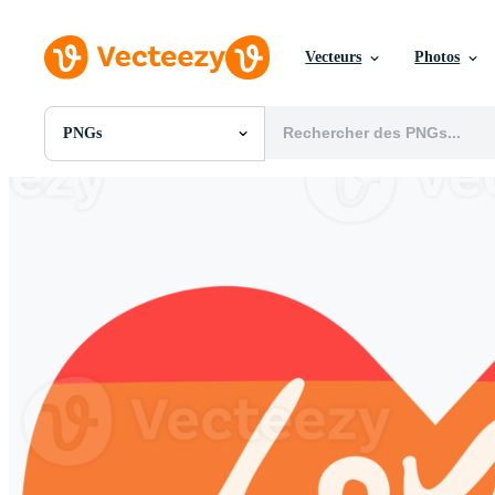
Vecteurs
Photos
PNGs
Toutes Images
Photos
PNGs
PSDs
SVGs
Modèles
Vecteurs
Vidéos
Motion graphics
Images Éditoriales
Événements Éditoriaux