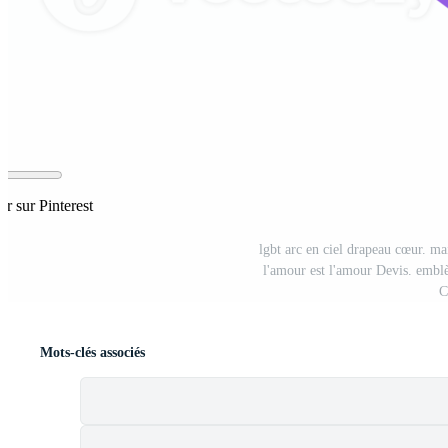
er sur Pinterest
lgbt arc en ciel drapeau cœur. ma
l'amour est l'amour Devis. emblè
C
Mots-clés associés