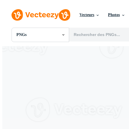
Vecteurs
Photos
PNGs
Toutes Images
Photos
PNGs
PSDs
SVGs
Modèles
Vecteurs
Vidéos
Motion graphics
Images Éditoriales
Événements Éditoriaux