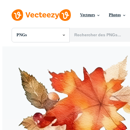
Vecteurs
Photos
PNGs
Toutes Images
Photos
PNGs
PSDs
SVGs
Modèles
Vecteurs
Vidéos
Motion graphics
Images Éditoriales
Événements Éditoriaux