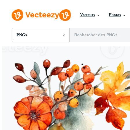
Vecteurs
Photos
PNGs
Toutes Images
Photos
PNGs
PSDs
SVGs
Modèles
Vecteurs
Vidéos
Motion graphics
Images Éditoriales
Événements Éditoriaux