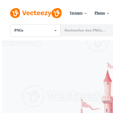
Vecteurs
Photos
PNGs
Toutes Images
Photos
PNGs
PSDs
SVGs
Modèles
Vecteurs
Vidéos
Motion graphics
Images Éditoriales
Événements Éditoriaux