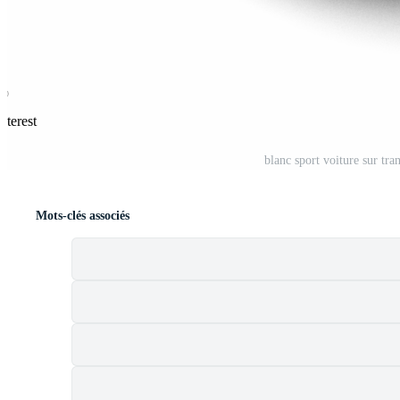
nterest
blanc sport voiture sur tra
Mots-clés associés