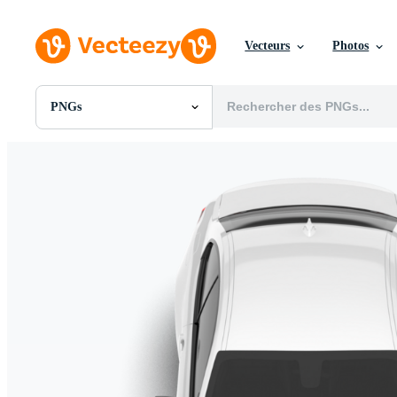
Vecteurs
Photos
PNGs
Toutes Images
Photos
PNGs
PSDs
SVGs
Modèles
Vecteurs
Vidéos
Motion graphics
Images Éditoriales
Événements Éditoriaux