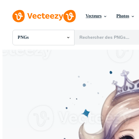
Vecteurs
Photos
PNGs
Toutes Images
Photos
PNGs
PSDs
SVGs
Modèles
Vecteurs
Vidéos
Motion graphics
Images Éditoriales
Événements Éditoriaux