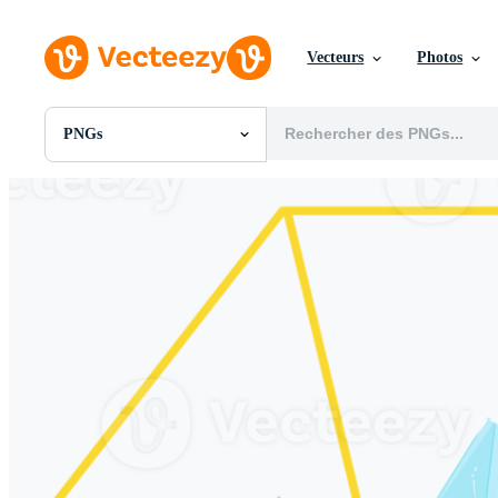
Vecteurs
Photos
PNGs
Toutes Images
Photos
PNGs
PSDs
SVGs
Modèles
Vecteurs
Vidéos
Motion graphics
Images Éditoriales
Événements Éditoriaux