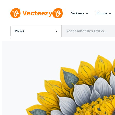
Vecteurs
Photos
PNGs
Toutes Images
Photos
PNGs
PSDs
SVGs
Modèles
Vecteurs
Vidéos
Motion graphics
Images Éditoriales
Événements Éditoriaux