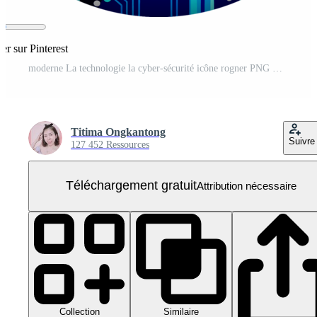
er sur Pinterest
moderne La technologie la cyber-sécurité icône rogner PNG Gratuit
Titima Ongkantong
Suivre
127 452 Ressources
Téléchargement gratuit
Attribution nécessaire
Collection
Similaire