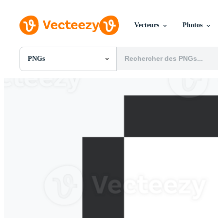
Vecteurs
Photos
PNGs
Toutes Images
Photos
PNGs
PSDs
SVGs
Modèles
Vecteurs
Vidéos
Motion graphics
Images Éditoriales
Événements Éditoriaux