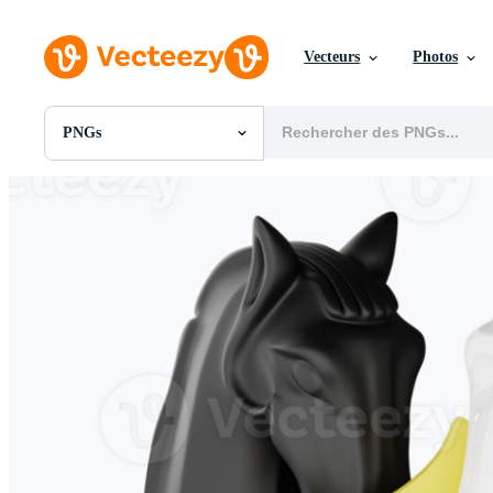
Vecteurs
Photos
PNGs
Toutes Images
Photos
PNGs
PSDs
SVGs
Modèles
Vecteurs
Vidéos
Motion graphics
Images Éditoriales
Événements Éditoriaux