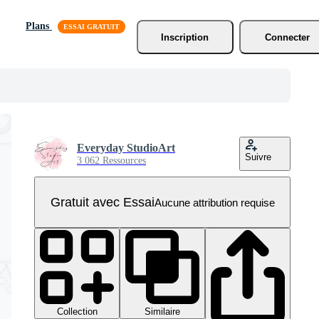
Plans
Inscription
Connecter
Everyday StudioArt
Suivre
3 062 Ressources
Gratuit avec Essai
Aucune attribution requise
Collection
Similaire