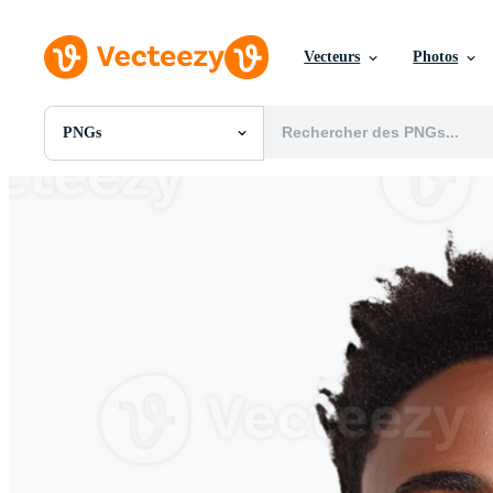
Vecteurs
Photos
PNGs
Toutes Images
Photos
PNGs
PSDs
SVGs
Modèles
Vecteurs
Vidéos
Motion graphics
Images Éditoriales
Événements Éditoriaux