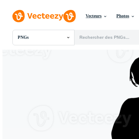
Vecteurs
Photos
PNGs
Toutes Images
Photos
PNGs
PSDs
SVGs
Modèles
Vecteurs
Vidéos
Motion graphics
Images Éditoriales
Événements Éditoriaux