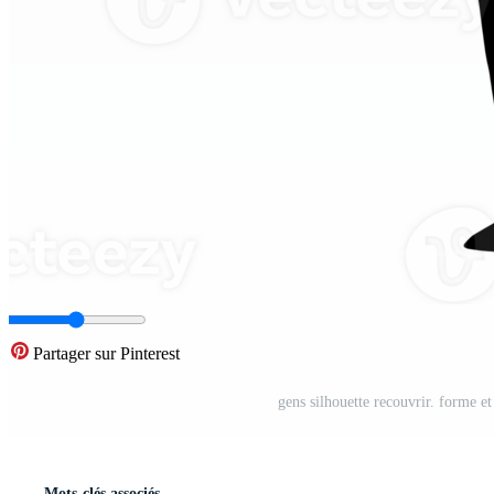
Partager sur Pinterest
gens silhouette recouvrir. forme e
Mots-clés associés