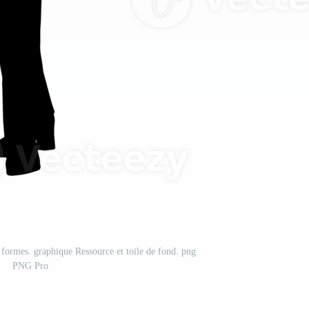
t formes. graphique Ressource et toile de fond. png
PNG Pro