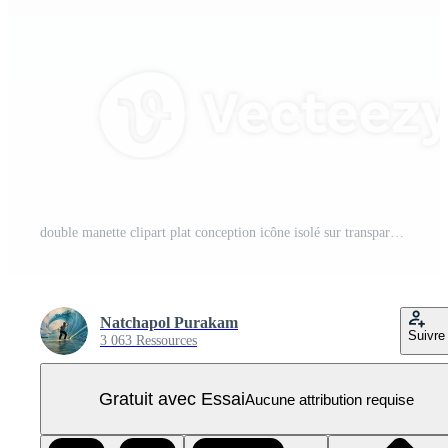
double manette clipart plat conception icône isolé sur transparent arrière-plan, 3d rendre divertissement et jeu concept PNG Pro
Natchapol Purakam
Suivre
3 063 Ressources
Gratuit avec Essai
Aucune attribution requise