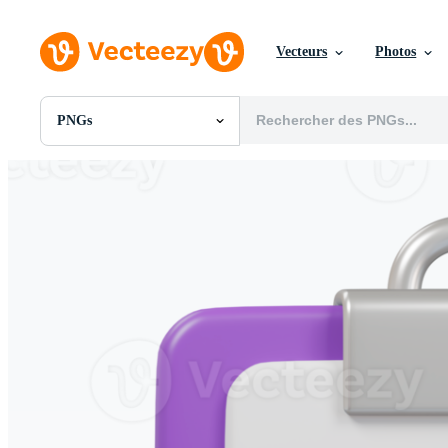
Vecteurs
Photos
PNGs
Toutes Images
Photos
PNGs
PSDs
SVGs
Modèles
Vecteurs
Vidéos
Motion graphics
Images Éditoriales
Événements Éditoriaux