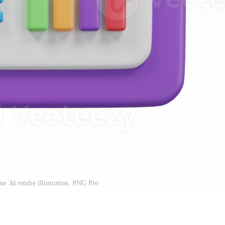
ône 3d rendre illustration. PNG Pro