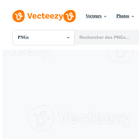
Vecteurs
Photos
PNGs
Toutes Images
Photos
PNGs
PSDs
SVGs
Modèles
Vecteurs
Vidéos
Motion graphics
Images Éditoriales
Événements Éditoriaux