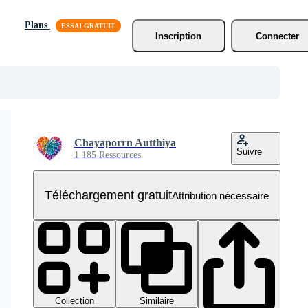
Plans
Inscription
Connecter
Chayaporrn Autthiya
Suivre
1 185 Ressources
Téléchargement gratuit
Attribution nécessaire
Collection
Similaire