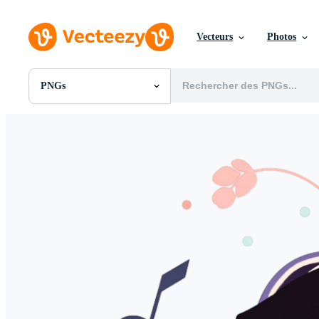
Vecteurs
Photos
PNGs
Toutes Images
Photos
PNGs
PSDs
SVGs
Modèles
Vecteurs
Vidéos
Motion graphics
Images Éditoriales
Événements Éditoriaux