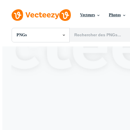
Vecteurs
Photos
PNGs
Toutes Images
Photos
PNGs
PSDs
SVGs
Modèles
Vecteurs
Vidéos
Motion graphics
Images Éditoriales
Événements Éditoriaux