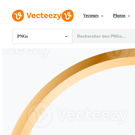
Vecteurs
Photos
PNGs
Toutes Images
Photos
PNGs
PSDs
SVGs
Modèles
Vecteurs
Vidéos
Motion graphics
Images Éditoriales
Événements Éditoriaux