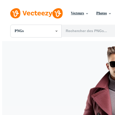
Vecteurs
Photos
PNGs
Toutes Images
Photos
PNGs
PSDs
SVGs
Modèles
Vecteurs
Vidéos
Motion graphics
Images Éditoriales
Événements Éditoriaux