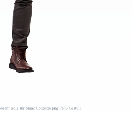
osant isolé sur blanc Contexte png PNG Gratuit