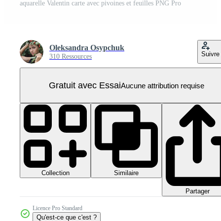
aquarelle Valentin carte avec pivoines et feuilles PNG Pro
Oleksandra Osypchuk
Suivre
310 Ressources
Gratuit avec Essai
Aucune attribution requise
Collection
Similaire
Partager
Licence Pro Standard
Qu'est-ce que c'est ?