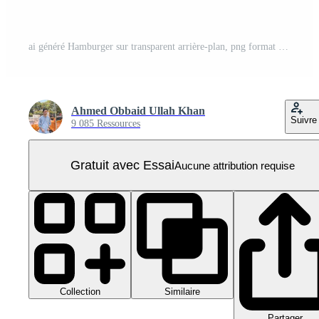
ai généré Hamburger sur transparent arrière-plan, png format PNG Pro
Ahmed Obbaid Ullah Khan
Suivre
9 085 Ressources
Gratuit avec Essai
Aucune attribution requise
Collection
Similaire
Partager