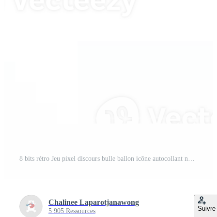
8 bits rétro Jeu pixel discours bulle ballon icône autocollant note mot-clé planificateur texte boîte bannière, plat png transparent élément conception PNG Pro
Chalinee Laparotjanawong
Suivre
5 905 Ressources