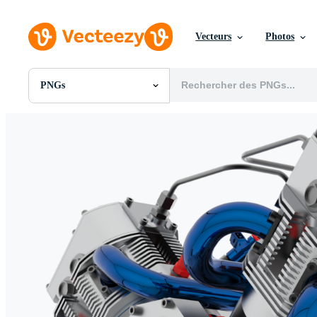
Vecteurs
Photos
PNGs
Toutes Images
Photos
PNGs
PSDs
SVGs
Modèles
Vecteurs
Vidéos
Motion graphics
Images Éditoriales
Événements Éditoriaux