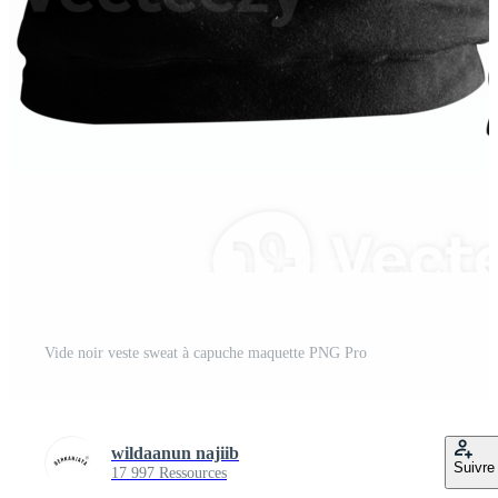
Vide noir veste sweat à capuche maquette PNG Pro
wildaanun najiib
Suivre
17 997 Ressources