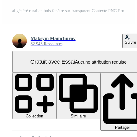
ai généré rural en bois fenêtre sur transparent Contexte PNG Pro
Maksym Mamchurov
Suivre
82 943 Ressources
Gratuit avec Essai
Aucune attribution requise
Collection
Similaire
Partager