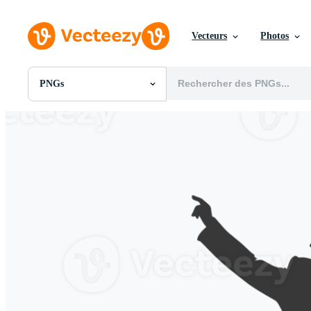
Vecteurs
Photos
PNGs
Toutes Images
Photos
PNGs
PSDs
SVGs
Modèles
Vecteurs
Vidéos
Motion graphics
Images Éditoriales
Événements Éditoriaux