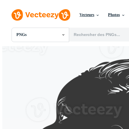
Vecteurs
Photos
PNGs
Toutes Images
Photos
PNGs
PSDs
SVGs
Modèles
Vecteurs
Vidéos
Motion graphics
Images Éditoriales
Événements Éditoriaux