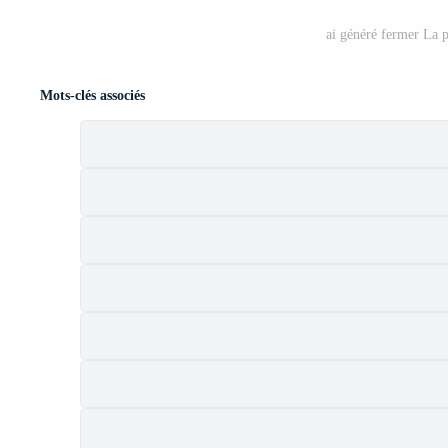
ai généré fermer La 
Mots-clés associés