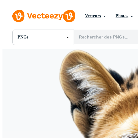
Vecteurs
Photos
PNGs
Toutes Images
Photos
PNGs
PSDs
SVGs
Modèles
Vecteurs
Vidéos
Motion graphics
Images Éditoriales
Événements Éditoriaux