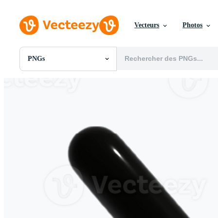
Vecteurs
Photos
PNGs
Toutes Images
Photos
PNGs
PSDs
SVGs
Modèles
Vecteurs
Vidéos
Motion graphics
Images Éditoriales
Événements Éditoriaux