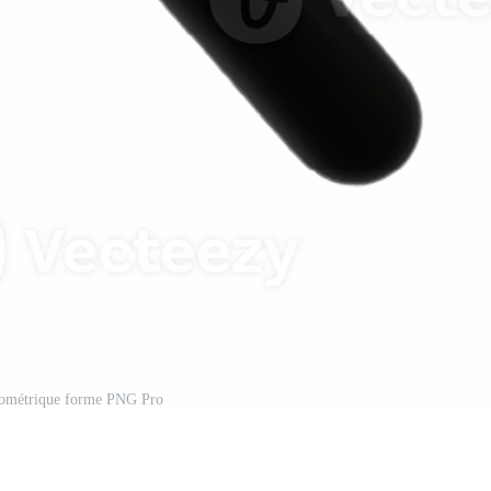
éométrique forme PNG Pro