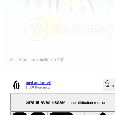
étoile éclater avec scintille effet PNG Pro
med amine sefi
Suivre
1 580 Ressources
Gratuit avec Essai
Aucune attribution requise