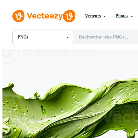
Vecteurs
Photos
PNGs
Toutes Images
Photos
PNGs
PSDs
SVGs
Modèles
Vecteurs
Vidéos
Motion graphics
Images Éditoriales
Événements Éditoriaux