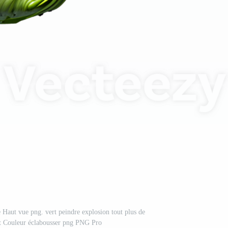
e Haut vue png. vert peindre explosion tout plus de
ert Couleur éclabousser png PNG Pro