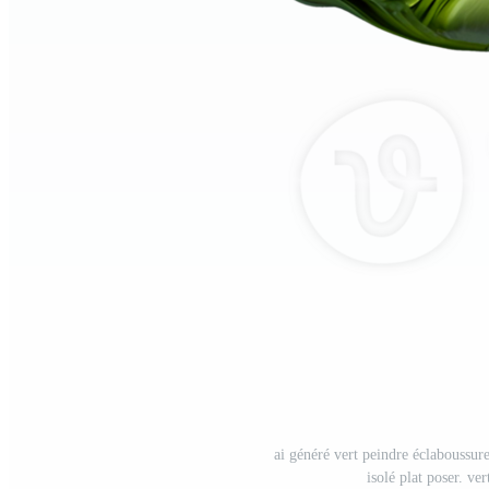
ai généré vert peindre éclaboussur
isolé plat poser. v