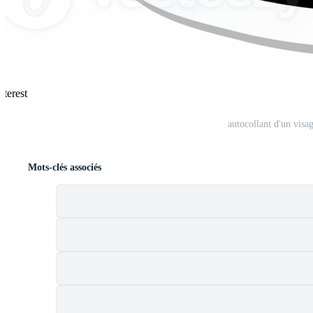
nterest
autocollant d'un vis
Mots-clés associés