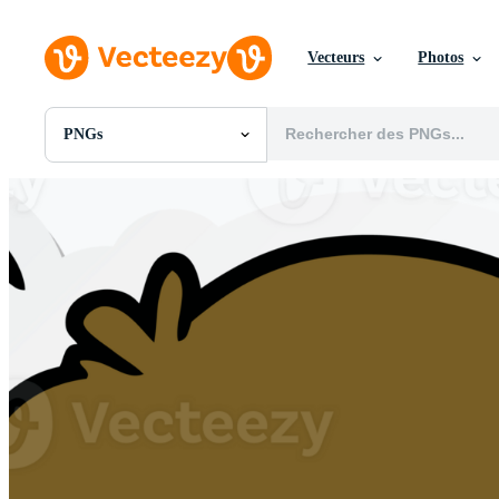
Vecteurs
Photos
PNGs
Toutes Images
Photos
PNGs
PSDs
SVGs
Modèles
Vecteurs
Vidéos
Motion graphics
Images Éditoriales
Événements Éditoriaux